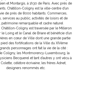
ligny est une commune du Gâtinais-Montargois
Gien et Montargis, à 1h30 de Paris. Avec près de
nts, Châtillon-Coligny est la ville-centre d’un
 vie de près de 8000 habitants. Commerces,
, services au public, activités de loisirs et de
, patrimoine remarquable et cadre naturel
 Châtillon-Coligny est traversée par le Milleron
 le Loing et le Canal de Briare et bénéficie d’un
vières en cœur de Ville dont une grande partie
 pied des fortifications de la Ville du XIVème
grands personnages ont fait la vie de la cité :
 de Coligny, les Montmorency-Luxembourg, la
ysiciens Becquerel et tant d’autres y ont vécu à
e Colette, célèbre écrivaine, les frères Adnet,
designers renommés etc.