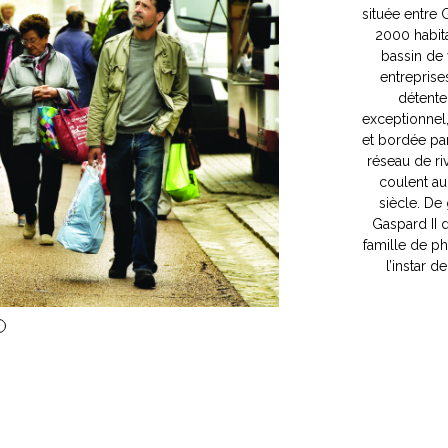
Châtillon-Co
située entre 
2000 habita
bassin de
entreprises
détente
exceptionnel,
et bordée par
réseau de ri
coulent au
siècle. De 
Gaspard II
famille de ph
l’instar d
2