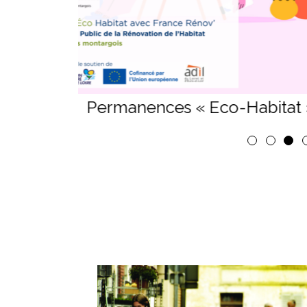
France Service REUNION
1
2
3