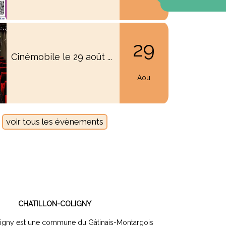
29
Cinémobile le 29 août ...
Accueil de Loisirs 3CFG
Aou
voir tous les évènements
CHATILLON-COLIGNY