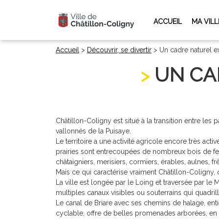
ACCUEIL
MA VILL
Accueil
>
Découvrir, se divertir
>
Un cadre naturel e
UN CA
Châtillon-Coligny est situé à la transition entre les
vallonnés de la Puisaye.
Le territoire a une activité agricole encore très activ
prairies sont entrecoupées de nombreux bois de feui
châtaigniers, merisiers, cormiers, érables, aulnes, fr
Mais ce qui caractérise vraiment Châtillon-Coligny, c’
La ville est longée par le Loing et traversée par le M
multiples canaux visibles ou souterrains qui quadrille
Le canal de Briare avec ses chemins de halage, en
cyclable, offre de belles promenades arborées, en 