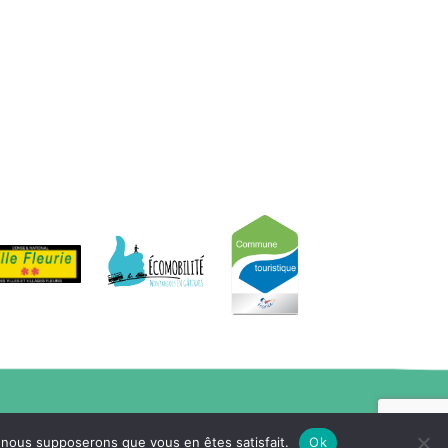
e, nous supposerons que vous en êtes satisfait.
Ok