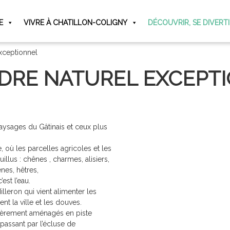
E
VIVRE À CHATILLON-COLIGNY
DÉCOUVRIR, SE DIVERT
xceptionnel
DRE NATUREL EXCEPT
 paysages du Gâtinais et ceux plus
e, où les parcelles agricoles et les
llus : chênes , charmes, alisiers,
ênes, hêtres,
est l’eau.
illeron qui vient alimenter les
nt la ville et les douves.
tièrement aménagés en piste
passant par l’écluse de