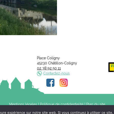
Place Coligny
45230 Châtillon-Coligny
02 38 92 50 11
Contactez-nous
Mentions légales
|
Politique de confidentialité
|
Plan du site
leure expérience sur notre site web. Si vous continuez à utiliser ce sit