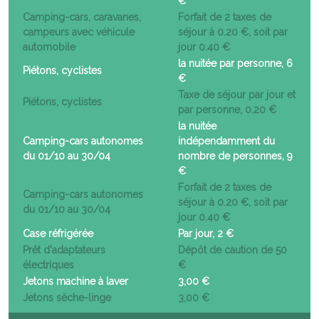
€
Camping-cars, caravanes,
Forfait de 2 taxes de
campeurs avec véhicule
séjour à 0.20 €, soit par
automobile
jour 0.40 €
la nuitée par personne, 6
Piétons, cyclistes
€
Taxe de séjour par jour et
Piétons, cyclistes
par personne, 0.20 €
la nuitée
Camping-cars autonomes
indépendamment du
du 01/10 au 30/04
nombre de personnes, 9
€
Forfait de 2 taxes de
Camping-cars autonomes
séjour à 0.20 €, soit par
du 01/10 au 30/04
jour 0.40 €
Case réfrigérée
Par jour, 2 €
Prêt d'adaptateurs
Dépôt de caution de 50
électriques
€
Jetons machine à laver
3,00 €
Jetons sèche-linge
3,00 €