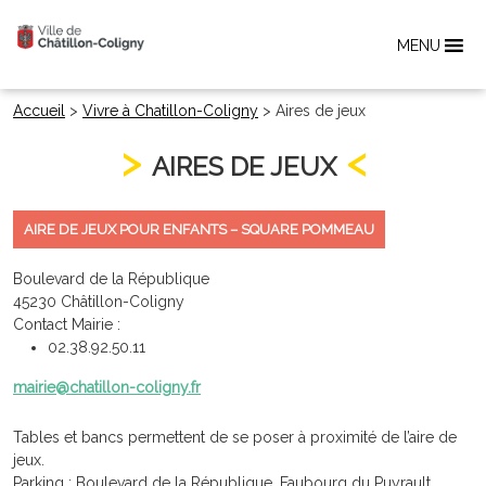
MENU
Accueil
>
Vivre à Chatillon-Coligny
>
Aires de jeux
AIRES DE JEUX
AIRE DE JEUX POUR ENFANTS – SQUARE POMMEAU
Boulevard de la République
45230 Châtillon-Coligny
Contact Mairie :
02.38.92.50.11
mairie@chatillon-coligny.fr
Tables et bancs permettent de se poser à proximité de l’aire de
jeux.
Parking : Boulevard de la République, Faubourg du Puyrault,