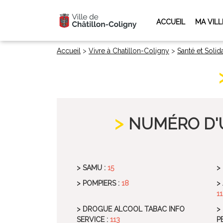
ACCUEIL
MA VILL
Accueil
>
Vivre à Chatillon-Coligny
>
Santé et Solida
NUMÉRO D'
> SAMU :
15
>
> POMPIERS :
18
>
11
> DROGUE ALCOOL TABAC INFO
>
SERVICE :
113
P