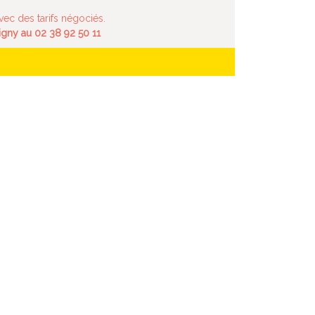
ec des tarifs négociés.
ligny au 02 38 92 50 11