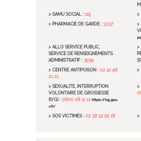
M
> SAMU SOCIAL :
115
>
> PHARMACIE DE GARDE :
3237
>
V
ps
> ALLO SERVICE PUBLIC,
>
SERVICE DE RENSEIGNEMENTS
P
ADMINISTRATIF :
3939
S
> CENTRE ANTIPOISON :
02 41 48
>
21 21
> SEXUALITE, INTERRUPTION
>
VOLONTAIRE DE GROSSESSE
0
(IVG) :
0800 08 11 11
https://ivg.gou
v.fr/
> SOS VICTIMES :
02 38 52 52 18
>