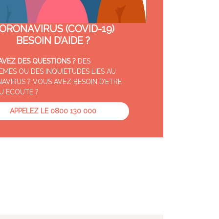
ORONAVIRUS (COVID-19)
BESOIN D’AIDE ?
AVEZ DES QUESTIONS ?
DES
EMES OU DES INQUIETUDES LIES AU
AVIRUS ? VOUS AVEZ BESOIN D’ETRE
OU ECOUTE ?
APPELEZ LE 0800 130 000