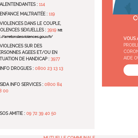
ALENTENDANTES :
114
 ENFANCE MALTRAITÉE :
119
C
 VIOLENCES DANS LE COUPLE,
IOLENCES SEXUELLES :
3919
htt
://arretonslesviolences.gouv.fr/
VOUS 
PROBL
 VIOLENCES SUR DES
CORON
ERSONNES AGEES ET/OU EN
AIDE 
ITUATION DE HANDICAP :
3977
 INFO DROGUES :
0800 23 13 13
 SIDA INFO SERVICES :
0800 84
8 00
 SOS AMITIE :
09 72 39 40 50