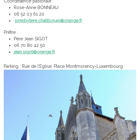
Coordinatrice pastorale :
Rose-Anne BONNEAU
06 52 03 61 20
presbytere.chatillon45@orange.fr
Prêtre :
Père Jean SIGOT
06 70 80 42 50
jean.sigot@orange.fr
Parking : Rue de l’Eglise, Place Montmorency-Luxembourg