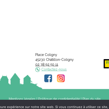
Place Coligny
45230 Châtillon-Coligny
02 38 92 50 11
Contactez-nous
Mentions légales
|
Politique de confidentialité
|
Plan du site
leure expérience sur notre site web. Si vous continuez à utiliser ce sit