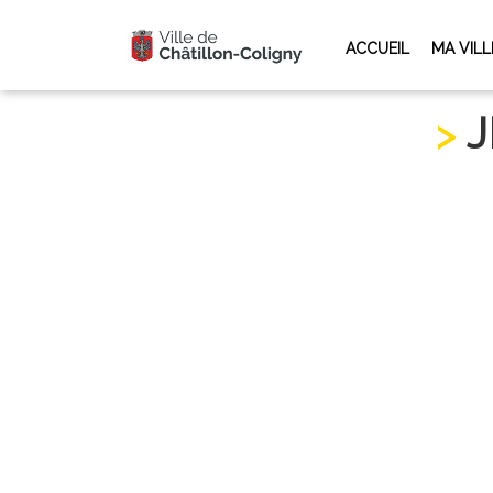
ACCUEIL
MA VILL
Accueil
>
Découvrir, se divertir
>
JEU DE PISTE INT
J