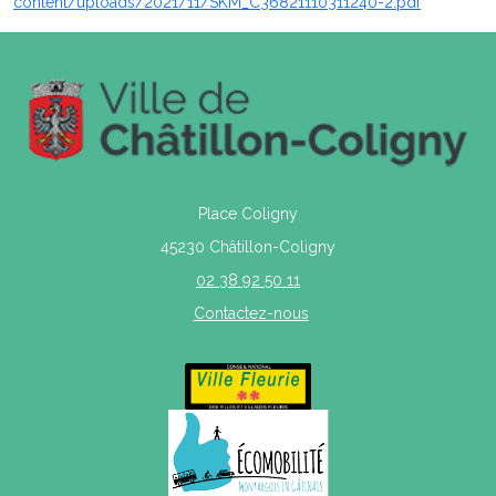
content/uploads/2021/11/SKM_C36821110311240-2.pdf
Place Coligny
45230 Châtillon-Coligny
02 38 92 50 11
Contactez-nous