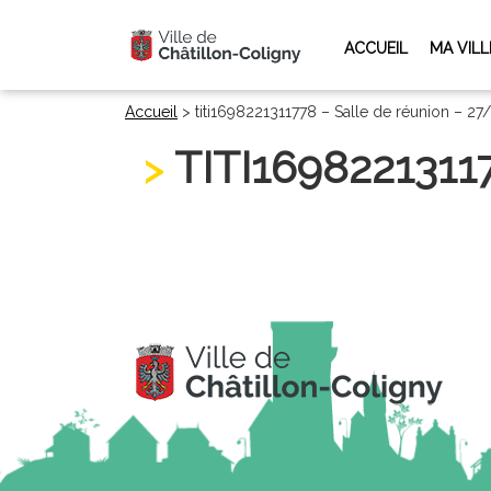
ACCUEIL
MA VILL
Accueil
>
titi1698221311778 – Salle de réunion – 2
TITI169822131