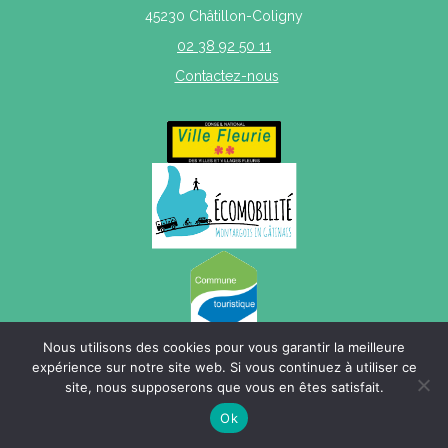
45230 Châtillon-Coligny
02 38 92 50 11
Contactez-nous
Nous utilisons des cookies pour vous garantir la meilleure
expérience sur notre site web. Si vous continuez à utiliser ce
site, nous supposerons que vous en êtes satisfait.
Mentions légales
|
Politique de confidentialité
|
Plan du site
Ok