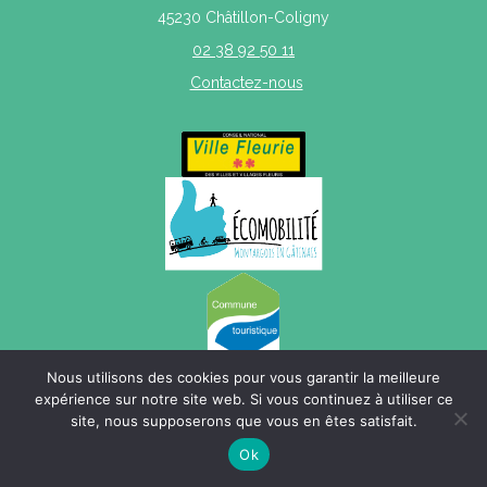
45230 Châtillon-Coligny
02 38 92 50 11
Contactez-nous
Nous utilisons des cookies pour vous garantir la meilleure
expérience sur notre site web. Si vous continuez à utiliser ce
site, nous supposerons que vous en êtes satisfait.
Mentions légales
|
Politique de confidentialité
|
Plan du site
Ok