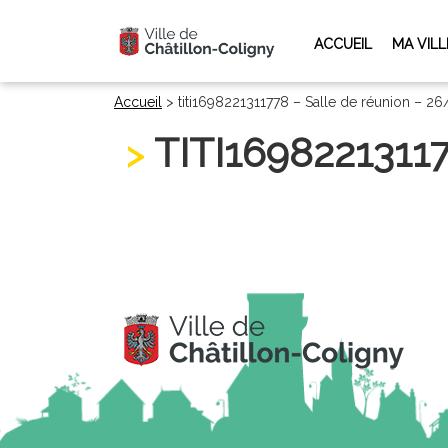
ACCUEIL
MA VILL
Accueil
>
titi1698221311778 – Salle de réunion – 
TITI1698221311