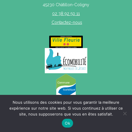
45230 Châtillon-Coligny
02 38 92 50 11
Contactez-nous
Nous utilisons des cookies pour vous garantir la meilleure
expérience sur notre site web. Si vous continuez à utiliser ce
site, nous supposerons que vous en êtes satisfait.
Mentions légales
|
Politique de confidentialité
|
Plan du site
Ok