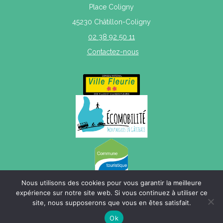
Place Coligny
45230 Châtillon-Coligny
02 38 92 50 11
Contactez-nous
Nous utilisons des cookies pour vous garantir la meilleure
expérience sur notre site web. Si vous continuez à utiliser ce
site, nous supposerons que vous en êtes satisfait.
Mentions légales
|
Politique de confidentialité
|
Plan du site
Ok