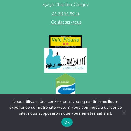
45230 Châtillon-Coligny
02 38 92 50 11
Contactez-nous
Nous utilisons des cookies pour vous garantir la meilleure
expérience sur notre site web. Si vous continuez à utiliser ce
site, nous supposerons que vous en êtes satisfait.
Mentions légales
|
Politique de confidentialité
|
Plan du site
Ok