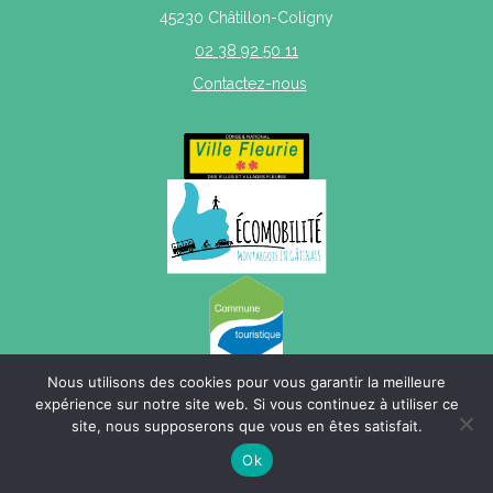
45230 Châtillon-Coligny
02 38 92 50 11
Contactez-nous
Nous utilisons des cookies pour vous garantir la meilleure
expérience sur notre site web. Si vous continuez à utiliser ce
site, nous supposerons que vous en êtes satisfait.
Mentions légales
|
Politique de confidentialité
|
Plan du site
Ok