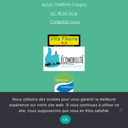
45230 Châtillon-Coligny
02 38 92 50 11
Contactez-nous
Nous utilisons des cookies pour vous garantir la meilleure
expérience sur notre site web. Si vous continuez à utiliser ce
site, nous supposerons que vous en êtes satisfait.
Mentions légales
|
Politique de confidentialité
|
Plan du site
Ok