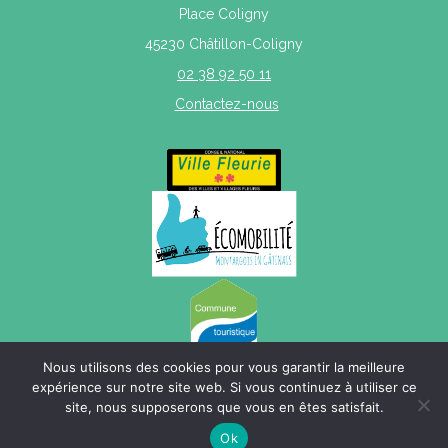
Place Coligny
45230 Châtillon-Coligny
02 38 92 50 11
Contactez-nous
Nous utilisons des cookies pour vous garantir la meilleure
expérience sur notre site web. Si vous continuez à utiliser ce
site, nous supposerons que vous en êtes satisfait.
Mentions légales
|
Politique de confidentialité
|
Plan du site
Ok