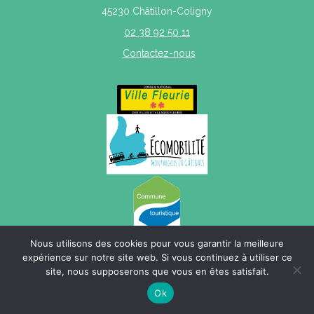
45230 Châtillon-Coligny
02 38 92 50 11
Contactez-nous
Nous utilisons des cookies pour vous garantir la meilleure
expérience sur notre site web. Si vous continuez à utiliser ce
site, nous supposerons que vous en êtes satisfait.
Mentions légales
|
Politique de confidentialité
|
Plan du site
Ok