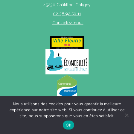
45230 Châtillon-Coligny
02 38 92 50 11
Contactez-nous
Nous utilisons des cookies pour vous garantir la meilleure
expérience sur notre site web. Si vous continuez à utiliser ce
site, nous supposerons que vous en êtes satisfait.
Mentions légales
|
Politique de confidentialité
|
Plan du site
Ok