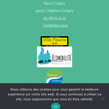
Place Coligny
45230 Châtillon-Coligny
02 38 92 50 11
Contactez-nous
Nous utilisons des cookies pour vous garantir la meilleure
expérience sur notre site web. Si vous continuez à utiliser ce
site, nous supposerons que vous en êtes satisfait.
Mentions légales
|
Politique de confidentialité
|
Plan du site
Ok