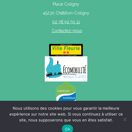
Place Coligny
45230 Châtillon-Coligny
02 38 92 50 11
Contactez-nous
Nous utilisons des cookies pour vous garantir la meilleure
expérience sur notre site web. Si vous continuez à utiliser ce
site, nous supposerons que vous en êtes satisfait.
Mentions légales
|
Politique de confidentialité
|
Plan du site
Ok