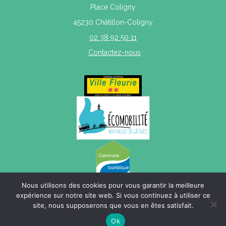
Place Coligny
45230 Châtillon-Coligny
02 38 92 50 11
Contactez-nous
Nous utilisons des cookies pour vous garantir la meilleure
expérience sur notre site web. Si vous continuez à utiliser ce
site, nous supposerons que vous en êtes satisfait.
Mentions légales
|
Politique de confidentialité
|
Plan du site
Ok