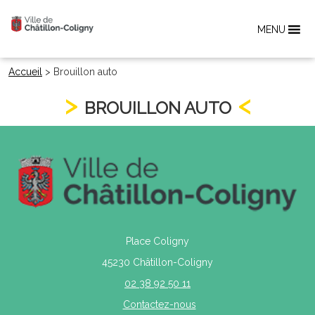
MENU
Accueil
>
Brouillon auto
BROUILLON AUTO
Place Coligny
45230 Châtillon-Coligny
02 38 92 50 11
Contactez-nous