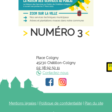
NUMÉRO 3
Place Coligny
45230 Châtillon-Coligny
02 38 92 50 11
Contactez-nous
Mentions légales
|
Politique de confidentialité
|
Plan du site