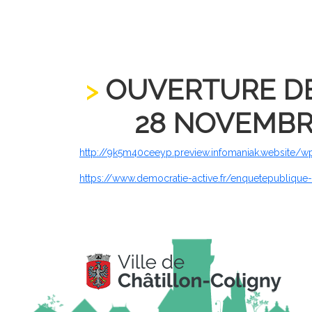
OUVERTURE DE 
28 NOVEMBRE 
http://9k5m40ceeyp.preview.infomaniak.website/
https://www.democratie-active.fr/enquetepubliqu