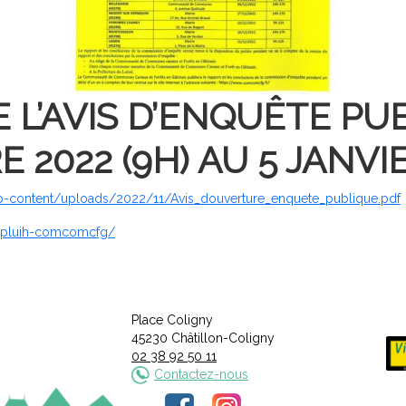
L’AVIS D’ENQUÊTE PU
2022 (9H) AU 5 JANVIE
wp-content/uploads/2022/11/Avis_douverture_enquete_publique.pdf
e-pluih-comcomcfg/
Place Coligny
45230 Châtillon-Coligny
02 38 92 50 11
Contactez-nous