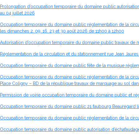
Prolongation d’occupation temporaire du domaine public autorisation 
au 04 juillet 2026
Occupation temporaire du domaine public réglementation de la circulat
les dimanches 2. 09. 16. 23 et 30 août 2026 de 11h00 à 12h00
Autorisation d’occupation temporaire du domaine public travaux de m
Réglementation de la circulation et du stationnement rue Jean Jaures 
Occupation temporaire du domaine public fête de la musique réglemen
Occupation temporaire du domaine public réglementation de la circula
Place Coligny – BD de la république travaux de marquage au sol dans 
Permission de voirie occupation temporaire du domaine public et r
Occupation temporaire du domaine public 21 faubourg Beauregard liv
Occupation temporaire du domaine public réglementation de la circu
Occupation temporaire du domaine public autorisation d’échafaudage 