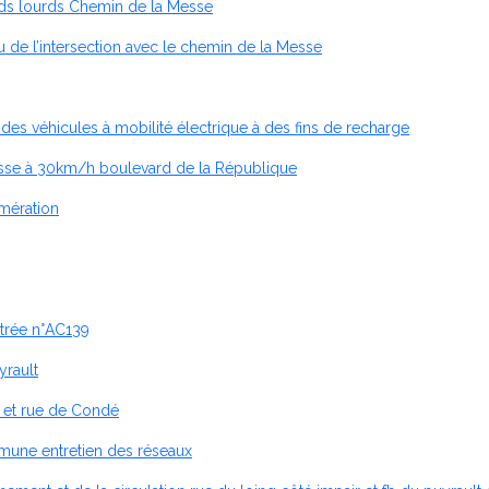
oids lourds Chemin de la Messe
 de l’intersection avec le chemin de la Messe
s véhicules à mobilité électrique à des fins de recharge
vitesse à 30km/h boulevard de la République
omération
strée n°AC139
yrault
n et rue de Condé
mune entretien des réseaux