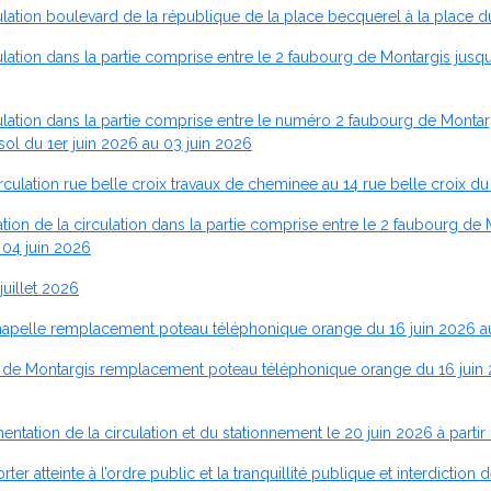
ation boulevard de la république de la place becquerel à la place d
tion dans la partie comprise entre le 2 faubourg de Montargis jusqu’a
tion dans la partie comprise entre le numéro 2 faubourg de Montargis 
ol du 1er juin 2026 au 03 juin 2026
ulation rue belle croix travaux de cheminee au 14 rue belle croix du
 de la circulation dans la partie comprise entre le 2 faubourg de Mon
 04 juin 2026
uillet 2026
 chapelle remplacement poteau téléphonique orange du 16 juin 2026 au
rg de Montargis remplacement poteau téléphonique orange du 16 juin 2
tation de la circulation et du stationnement le 20 juin 2026 à parti
rter atteinte à l’ordre public et la tranquillité publique et interdict