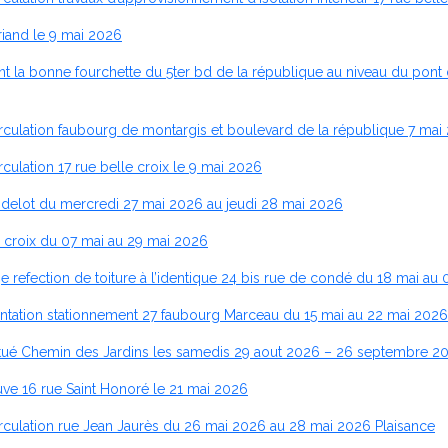
riand le 9 mai 2026
 la bonne fourchette du 5ter bd de la république au niveau du pont 
rculation faubourg de montargis et boulevard de la république 7 mai
ulation 17 rue belle croix le 9 mai 2026
ndelot du mercredi 27 mai 2026 au jeudi 28 mai 2026
 croix du 07 mai au 29 mai 2026
refection de toiture à l’identique 24 bis rue de condé du 18 mai au 
ntation stationnement 27 faubourg Marceau du 15 mai au 22 mai 2026
itué Chemin des Jardins les samedis 29 aout 2026 – 26 septembre 
e 16 rue Saint Honoré le 21 mai 2026
rculation rue Jean Jaurès du 26 mai 2026 au 28 mai 2026 Plaisance