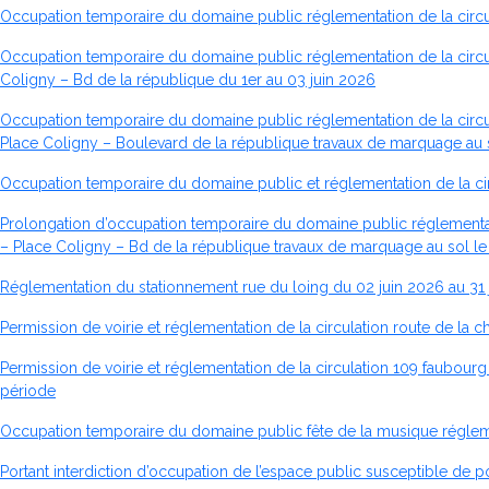
Occupation temporaire du domaine public réglementation de la circul
Occupation temporaire du domaine public réglementation de la circula
Coligny – Bd de la république du 1er au 03 juin 2026
Occupation temporaire du domaine public réglementation de la circula
Place Coligny – Boulevard de la république travaux de marquage au s
Occupation temporaire du domaine public et réglementation de la circ
Prolongation d’occupation temporaire du domaine public réglementation
– Place Coligny – Bd de la république travaux de marquage au sol le
Réglementation du stationnement rue du loing du 02 juin 2026 au 31 j
Permission de voirie et réglementation de la circulation route de la
Permission de voirie et réglementation de la circulation 109 faubou
période
Occupation temporaire du domaine public fête de la musique réglemen
Portant interdiction d’occupation de l’espace public susceptible de po