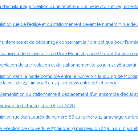
d’échafaudage création d’une fenêtre 8 rue belle croix et réglementat
ion rue de l’église et du stationnement devant le numéro 9 rue de l’ég
aintenance et de dépannage concernant la fibre optique pour l’année 
au niveau de la civette – rue Dom Morin et place Girodet Terrasse en 
tation de la circulation et du stationnement le 20 juin 2026 à parti
tion dans la partie comprise entre le numéro 2 faubourg de Montargis
la nuit du 23 juin 2026 au 24 juin 2026 entre 21h et 04h00
églementation du stationnement déplacement d’un ensemble d’éclaira
raison de béton le jeudi 18 juin 2026
lation rue Jean Jaurès du numéro 88 au numéro 12 arrachage d’arbres
réfection de couverture 27 faubourg marceau du 22 juin au 10 juille