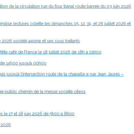
ion de la circulation rue du four banal route barrée du 03 juin 2026
lise lectures colette les dimanches 05, 12, 19, et 26 juillet 2026 et
2026 société axione et ses sous traitants
fête café de France le 18 juillet 2026 de 18h à 01h00
r de 14h00 jusqu’à 00h00
 jusqu’à l’intersection route de la chapelle e rue Jean Jaurés –
ge public chemin de la messe société citeos
 le 17 et 18 juin 2026 de 5h00 à 8h00
t 2026