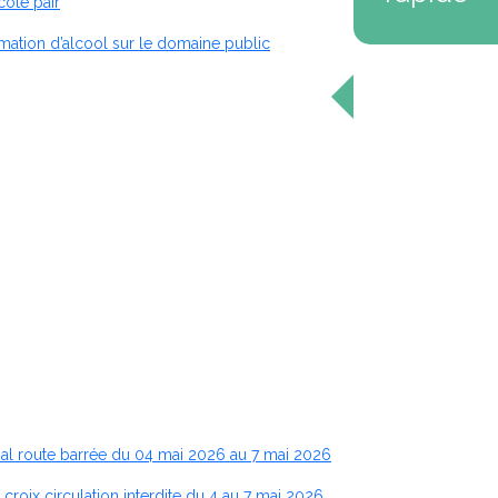
côté pair
ommation d’alcool sur le domaine public
anal route barrée du 04 mai 2026 au 7 mai 2026
croix circulation interdite du 4 au 7 mai 2026