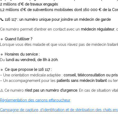
2 millions d’€ de travaux engagés
1,2 millions d’€ de subventions mobilisées dont 160 000 € de l
📞
116 117 : un numéro unique pour joindre un médecin de garde
Ce numéro permet d’entrer en contact avec un
médecin régulateur
, 
🔹
Quand l’utiliser ?
Lorsque vous êtes malade et que vous n’avez pas de médecin traitant 
🔹
Horaires du service :
Du
lundi au vendredi, de 8h à 20h
.
🔹
Ce que propose le 116 117 :
– Une orientation médicale adaptée :
conseil, téléconsultation ou pr
– Un accompagnement pour les
patients sans médecin traitant
ou tem
⚠️ Ce numéro
n’est pas un numéro d’urgence
. En cas de situation vit
Règlementation des canons effaroucheur
Campagne de capture, d’identification et de stérilisation des chats err