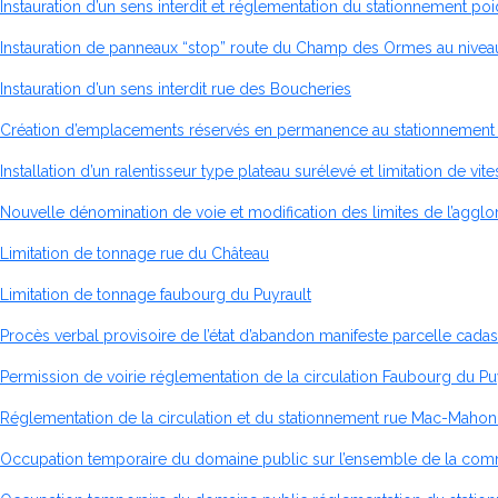
Instauration d’un sens interdit et réglementation du stationnement p
Instauration de panneaux “stop” route du Champ des Ormes au niveau
Instauration d’un sens interdit rue des Boucheries
Création d’emplacements réservés en permanence au stationnement de
Installation d’un ralentisseur type plateau surélevé et limitation de 
Nouvelle dénomination de voie et modification des limites de l’aggl
Limitation de tonnage rue du Château
Limitation de tonnage faubourg du Puyrault
Procès verbal provisoire de l’état d’abandon manifeste parcelle cada
Permission de voirie réglementation de la circulation Faubourg du Pu
Réglementation de la circulation et du stationnement rue Mac-Maho
Occupation temporaire du domaine public sur l’ensemble de la com