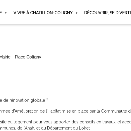
 juin et prendront fin le samedi 29 août.
E
VIVRE À CHATILLON-COLIGNY
DÉCOUVRIR, SE DIVERT
14h00, du lundi au samedi.
 Mairie – Place Coligny
e de rénovation globale ?
rammée d’Amélioration de l’Habitat mise en place par la Communauté 
visite du logement pour vous apporter des conseils en travaux, et acc
munes, de l’Anah, et du Département du Loiret.