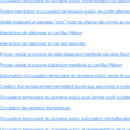
Occupation temporaire du domaine public réglementation du stationnem
Portant interdiction d’occupation de l’espace public de porter atteinte
Arrêté instaurant un panneau “stop” route du champ des ormes au niv
Interdiction de stationner 10 rue Mac Mahon
Interdiction de stationner 10 rue des déportés
Procès-verbal provisoire de l’état d’abandon manifeste parcelle AI217
Procès-verbal provisoire d’abandon manifeste 12 rue Mac Mahon
Autorisation d’occupation temporaire du domaine public veolia et so
Création d’un emplacement permettant l’accès aux personnes à mobil
Occupation temporaire du domaine public pour l’année 2026 societe
Circulation des animaux domestiques
Occupation temporaire du domaine public autorisation d’echaffaudage
Occupation temporaire du domaine public et réglementation de la circu