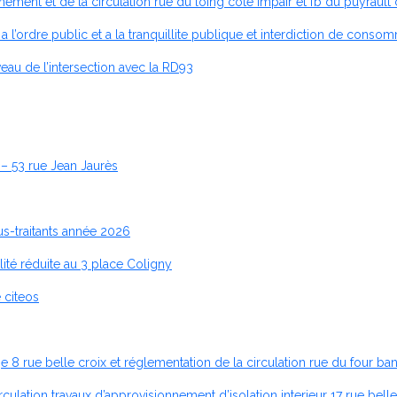
ent et de la circulation rue du loing côté impair et fb du puyrault 
 a l’ordre public et a la tranquillite publique et interdiction de cons
eau de l’intersection avec la RD93
 – 53 rue Jean Jaurès
us-traitants année 2026
ité réduite au 3 place Coligny
 citeos
 8 rue belle croix et réglementation de la circulation rue du four b
lation travaux d’approvisionnement d’isolation interieur 17 rue belle 