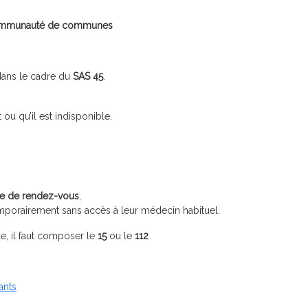
a Communauté de communes
dans le cadre du
SAS 45
.
ou qu’il est indisponible.
ise de rendez-vous
,
porairement sans accès à leur médecin habituel.
ale, il faut composer le
15
ou le
112
ants