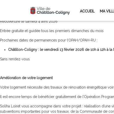
Les horaires d’été d’ouverture de la déchetterie débuteront le lundi 15
ACCUEIL
MA VILL
Sur ces semaines, la déchetterie sera ouverte uniquement de 7h00 à 
Réouverture le samedi 4 avril 2026
Entrée gratuite et guidée tous les premiers dimanches du mois
Prochaines dates de permanences pour l’OPAH/OPAH-RU :
Châtillon-Coligny : le vendredi 13 février 2026 de 10h à 12h à la
Sans rendez-vous
Amélioration de votre logement
Votre logement nécessite des travaux de rénovation énergétique voir
Il est encore temps de bénéficier gratuitement de l’Opération Prog
Soliha Loiret vous accompagne dans votre projet : réalisation d’une 
subventions importantes pour vos travaux, de la Communauté de com