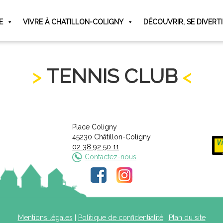
E
VIVRE À CHATILLON-COLIGNY
DÉCOUVRIR, SE DIVERT
TENNIS CLUB
Place Coligny
45230 Châtillon-Coligny
02 38 92 50 11
Contactez-nous
Mentions légales
|
Politique de confidentialité
|
Plan du site