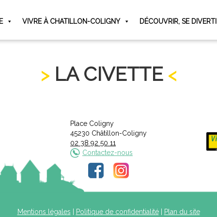
E
VIVRE À CHATILLON-COLIGNY
DÉCOUVRIR, SE DIVERT
LA CIVETTE
Place Coligny
45230 Châtillon-Coligny
02 38 92 50 11
Contactez-nous
Mentions légales
|
Politique de confidentialité
|
Plan du site