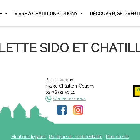
E
VIVRE À CHATILLON-COLIGNY
DÉCOUVRIR, SE DIVERT
LETTE SIDO ET CHATIL
Place Coligny
45230 Châtillon-Coligny
02 38 92 50 11
Contactez-nous
Mentions légales
|
Politique de confidentialité
|
Plan du site