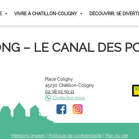
E
VIVRE À CHATILLON-COLIGNY
DÉCOUVRIR, SE DIVERT
NG – LE CANAL DES P
Place Coligny
45230 Châtillon-Coligny
02 38 92 50 11
Contactez-nous
Mentions légales
|
Politique de confidentialité
|
Plan du site