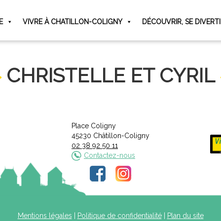
E
VIVRE À CHATILLON-COLIGNY
DÉCOUVRIR, SE DIVERT
CHRISTELLE ET CYRIL
Place Coligny
45230 Châtillon-Coligny
02 38 92 50 11
Contactez-nous
Mentions légales
|
Politique de confidentialité
|
Plan du site