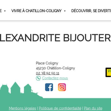
E
VIVRE À CHATILLON-COLIGNY
DÉCOUVRIR, SE DIVERT
LEXANDRITE BIJOUTER
Place Coligny
45230 Châtillon-Coligny
02 38 92 50 11
Contactez-nous
Mentions légales
|
Politique de confidentialité
|
Plan du site